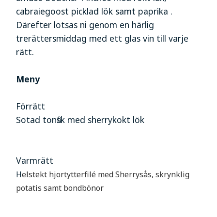
cabraiegoost picklad lök samt paprika .
Därefter lotsas ni genom en härlig
trerättersmiddag med ett glas vin till varje
rätt.
Meny
Förrätt
Sotad tonfisk med sherrykokt lök
Varmrätt
H
elstekt hjortytterfilé med Sherrysås, skrynklig
potatis samt bondbönor